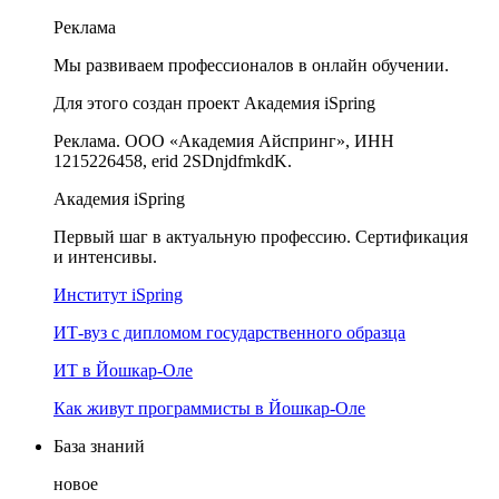
Реклама
Мы развиваем профессионалов в онлайн обучении.
Для этого создан проект Академия iSpring
Реклама. ООО «Академия Айспринг», ИНН
1215226458, erid 2SDnjdfmkdK.
Академия iSpring
Первый шаг в актуальную профессию. Сертификация
и интенсивы.
Институт iSpring
ИТ-вуз с дипломом государственного образца
ИТ в Йошкар-Оле
Как живут программисты в Йошкар‑Оле
База знаний
новое