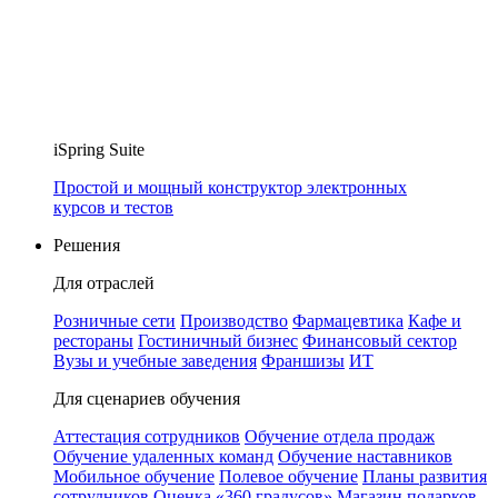
iSpring Suite
Простой и мощный конструктор электронных
курсов и тестов
Решения
Для отраслей
Розничные сети
Производство
Фармацевтика
Кафе и
рестораны
Гостиничный бизнес
Финансовый сектор
Вузы и учебные заведения
Франшизы
ИТ
Для сценариев обучения
Аттестация сотрудников
Обучение отдела продаж
Обучение удаленных команд
Обучение наставников
Мобильное обучение
Полевое обучение
Планы развития
сотрудников
Оценка «360 градусов»
Магазин подарков