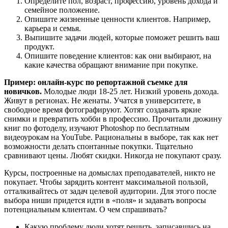
Определите пол, возраст, профессию, уровень дохода и
семейное положение.
Опишите жизненные ценности клиентов. Например,
карьера и семья.
Выпишите задачи людей, которые поможет решить ваш
продукт.
Опишите поведение клиентов: как они выбирают, на
какие качества обращают внимание при покупке.
Пример: онлайн-курс по репортажной съемке для
новичков.
Молодые люди 18-25 лет. Низкий уровень дохода.
Живут в регионах. Не женаты. Учатся в университете, в
свободное время фотографируют. Хотят создавать яркие
снимки и превратить хобби в профессию. Прочитали дюжину
книг по фотоделу, изучают Photoshop по бесплатным
видеоурокам на YouTube. Рациональны в выборе, так как нет
возможности делать спонтанные покупки. Тщательно
сравнивают цены. Любят скидки. Никогда не покупают сразу.
Курсы, построенные на домыслах преподавателей, никто не
покупает. Чтобы зарядить контент максимальной пользой,
отталкивайтесь от задач целевой аудитории. Для этого после
выбора ниши придется идти в «поля» и задавать вопросы
потенциальным клиентам. О чем спрашивать?
Какую проблему люди хотят решить, записавшись на