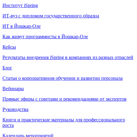
Институт iSpring
ИТ-вуз с дипломом государственного образца
ИТ в Йошкар-Оле
Как живут программисты в Йошкар‑Оле
Кейсы
Результаты внедрения iSpring в компаниях из разных отраслей
Блог
Статьи о корпоративном обучении и развитии персонала
Вебинары
Прямые эфиры с советами и рекомендациями от экспертов
Руководства
Книги и практические материалы для профессионального
роста
Календарь мероприятий