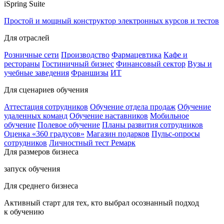
iSpring Suite
Простой и мощный конструктор электронных курсов и тестов
Для отраслей
Розничные сети
Производство
Фармацевтика
Кафе и
рестораны
Гостиничный бизнес
Финансовый сектор
Вузы и
учебные заведения
Франшизы
ИТ
Для сценариев обучения
Аттестация сотрудников
Обучение отдела продаж
Обучение
удаленных команд
Обучение наставников
Мобильное
обучение
Полевое обучение
Планы развития сотрудников
Оценка «360 градусов»
Магазин подарков
Пульс-опросы
сотрудников
Личностный тест Ремарк
Для размеров бизнеса
запуск обучения
Для среднего бизнеса
Активный старт для тех, кто выбрал осознанный подход
к обучению