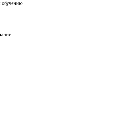
к обучению
пании