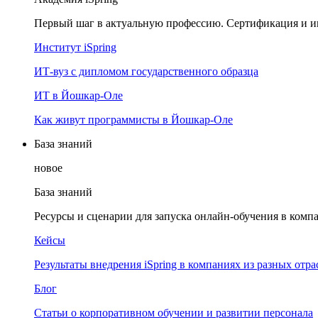
Первый шаг в актуальную профессию. Сертификация и и
Институт iSpring
ИТ-вуз с дипломом государственного образца
ИТ в Йошкар-Оле
Как живут программисты в Йошкар‑Оле
База знаний
новое
База знаний
Ресурсы и сценарии для запуска онлайн-обучения в комп
Кейсы
Результаты внедрения iSpring в компаниях из разных отра
Блог
Статьи о корпоративном обучении и развитии персонала