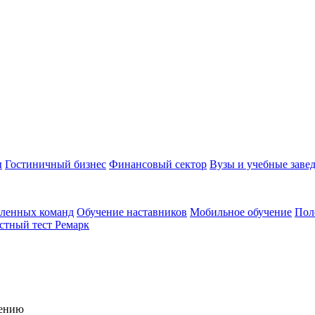
ы
Гостиничный бизнес
Финансовый сектор
Вузы и учебные заве
аленных команд
Обучение наставников
Мобильное обучение
Пол
стный тест Ремарк
чению