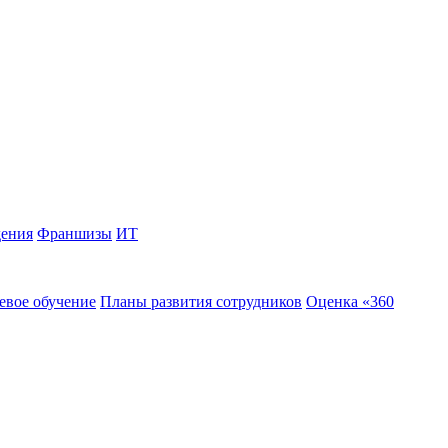
дения
Франшизы
ИТ
евое обучение
Планы развития сотрудников
Оценка «360