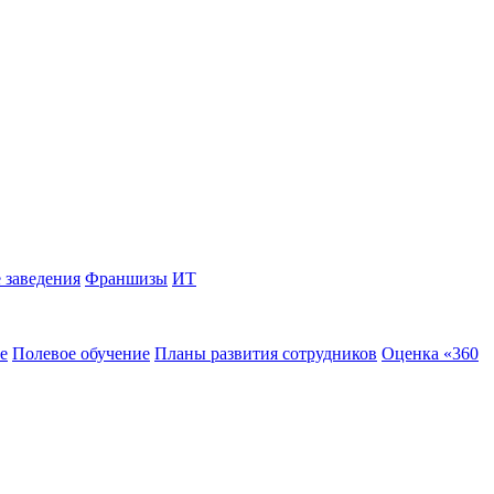
 заведения
Франшизы
ИТ
е
Полевое обучение
Планы развития сотрудников
Оценка «360