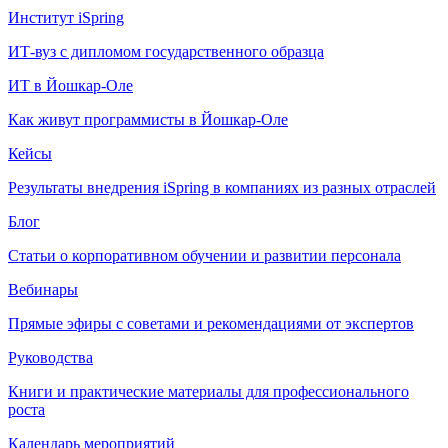
Институт iSpring
ИТ-вуз с дипломом государственного образца
ИТ в Йошкар-Оле
Как живут программисты в Йошкар‑Оле
Кейсы
Результаты внедрения iSpring в компаниях из разных отраслей
Блог
Статьи о корпоративном обучении и развитии персонала
Вебинары
Прямые эфиры с советами и рекомендациями от экспертов
Руководства
Книги и практические материалы для профессионального
роста
Календарь мероприятий