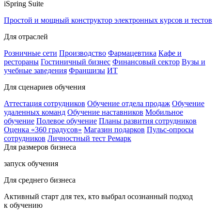
iSpring Suite
Простой и мощный конструктор электронных курсов и тестов
Для отраслей
Розничные сети
Производство
Фармацевтика
Кафе и
рестораны
Гостиничный бизнес
Финансовый сектор
Вузы и
учебные заведения
Франшизы
ИТ
Для сценариев обучения
Аттестация сотрудников
Обучение отдела продаж
Обучение
удаленных команд
Обучение наставников
Мобильное
обучение
Полевое обучение
Планы развития сотрудников
Оценка «360 градусов»
Магазин подарков
Пульс-опросы
сотрудников
Личностный тест Ремарк
Для размеров бизнеса
запуск обучения
Для среднего бизнеса
Активный старт для тех, кто выбрал осознанный подход
к обучению