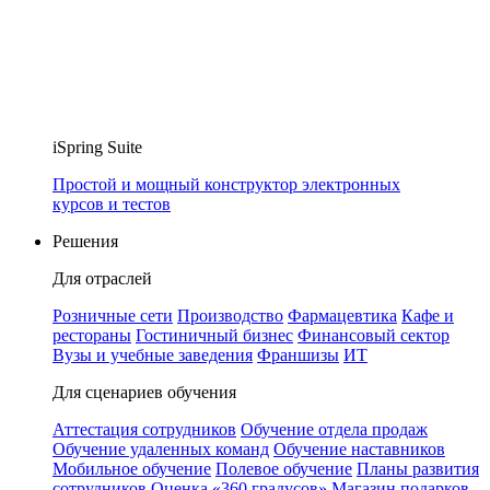
iSpring Suite
Простой и мощный конструктор электронных
курсов и тестов
Решения
Для отраслей
Розничные сети
Производство
Фармацевтика
Кафе и
рестораны
Гостиничный бизнес
Финансовый сектор
Вузы и учебные заведения
Франшизы
ИТ
Для сценариев обучения
Аттестация сотрудников
Обучение отдела продаж
Обучение удаленных команд
Обучение наставников
Мобильное обучение
Полевое обучение
Планы развития
сотрудников
Оценка «360 градусов»
Магазин подарков