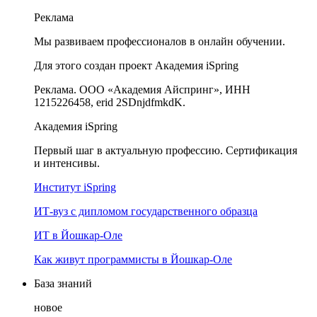
Реклама
Мы развиваем профессионалов в онлайн обучении.
Для этого создан проект Академия iSpring
Реклама. ООО «Академия Айспринг», ИНН
1215226458, erid 2SDnjdfmkdK.
Академия iSpring
Первый шаг в актуальную профессию. Сертификация
и интенсивы.
Институт iSpring
ИТ-вуз с дипломом государственного образца
ИТ в Йошкар-Оле
Как живут программисты в Йошкар‑Оле
База знаний
новое