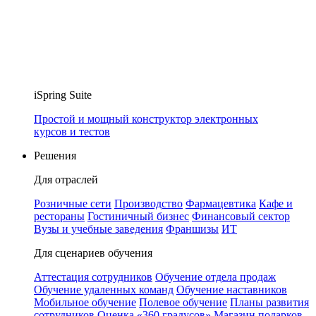
iSpring Suite
Простой и мощный конструктор электронных
курсов и тестов
Решения
Для отраслей
Розничные сети
Производство
Фармацевтика
Кафе и
рестораны
Гостиничный бизнес
Финансовый сектор
Вузы и учебные заведения
Франшизы
ИТ
Для сценариев обучения
Аттестация сотрудников
Обучение отдела продаж
Обучение удаленных команд
Обучение наставников
Мобильное обучение
Полевое обучение
Планы развития
сотрудников
Оценка «360 градусов»
Магазин подарков