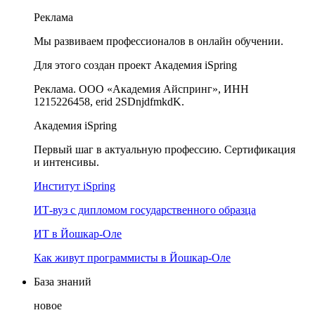
Реклама
Мы развиваем профессионалов в онлайн обучении.
Для этого создан проект Академия iSpring
Реклама. ООО «Академия Айспринг», ИНН
1215226458, erid 2SDnjdfmkdK.
Академия iSpring
Первый шаг в актуальную профессию. Сертификация
и интенсивы.
Институт iSpring
ИТ-вуз с дипломом государственного образца
ИТ в Йошкар-Оле
Как живут программисты в Йошкар‑Оле
База знаний
новое