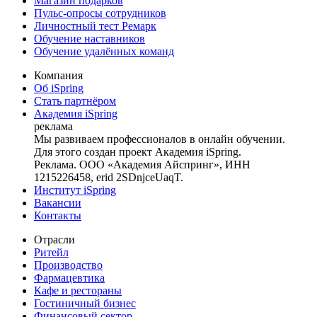
Магазин подарков
Пульс-опросы сотрудников
Личностный тест Ремарк
Обучение наставников
Обучение удалённых команд
Компания
Об iSpring
Стать партнёром
Академия iSpring
реклама
Мы развиваем профессионалов в онлайн обучении.
Для этого создан проект Академия iSpring.
Реклама. ООО «Академия Айспринг», ИНН
1215226458, erid 2SDnjceUaqT.
Институт iSpring
Вакансии
Контакты
Отрасли
Ритейл
Производство
Фармацевтика
Кафе и рестораны
Гостиничный бизнес
Финансовый сектор