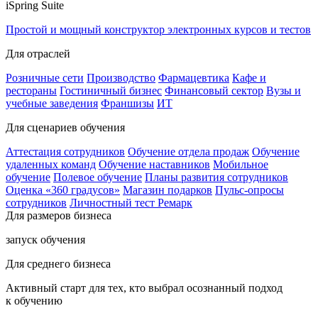
iSpring Suite
Простой и мощный конструктор электронных курсов и тестов
Для отраслей
Розничные сети
Производство
Фармацевтика
Кафе и
рестораны
Гостиничный бизнес
Финансовый сектор
Вузы и
учебные заведения
Франшизы
ИТ
Для сценариев обучения
Аттестация сотрудников
Обучение отдела продаж
Обучение
удаленных команд
Обучение наставников
Мобильное
обучение
Полевое обучение
Планы развития сотрудников
Оценка «360 градусов»
Магазин подарков
Пульс-опросы
сотрудников
Личностный тест Ремарк
Для размеров бизнеса
запуск обучения
Для среднего бизнеса
Активный старт для тех, кто выбрал осознанный подход
к обучению