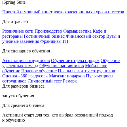
iSpring Suite
Простой и мощный конструктор электронных курсов и тестов
Для отраслей
Розничные сети
Производство
Фармацевтика
Кафе и
рестораны
Гостиничный бизнес
Финансовый сектор
Вузы и
учебные заведения
Франшизы
ИТ
Для сценариев обучения
Аттестация сотрудников
Обучение отдела продаж
Обучение
удаленных команд
Обучение наставников
Мобильное
обучение
Полевое обучение
Планы развития сотрудников
Оценка «360 градусов»
Магазин подарков
Пульс-опросы
сотрудников
Личностный тест Ремарк
Для размеров бизнеса
запуск обучения
Для среднего бизнеса
Активный старт для тех, кто выбрал осознанный подход
к обучению