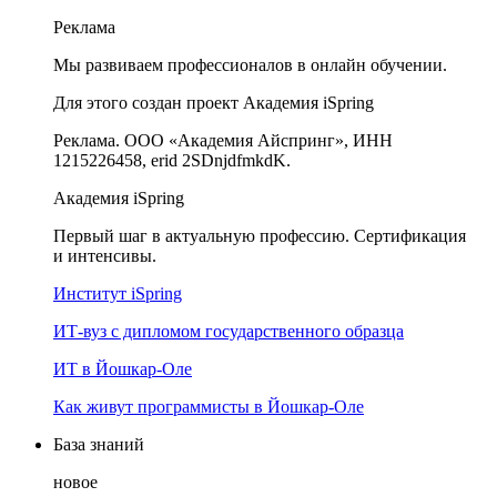
Реклама
Мы развиваем профессионалов в онлайн обучении.
Для этого создан проект Академия iSpring
Реклама. ООО «Академия Айспринг», ИНН
1215226458, erid 2SDnjdfmkdK.
Академия iSpring
Первый шаг в актуальную профессию. Сертификация
и интенсивы.
Институт iSpring
ИТ-вуз с дипломом государственного образца
ИТ в Йошкар-Оле
Как живут программисты в Йошкар‑Оле
База знаний
новое