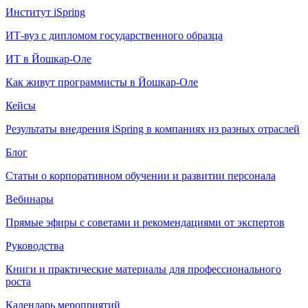
Институт iSpring
ИТ-вуз с дипломом государственного образца
ИТ в Йошкар-Оле
Как живут программисты в Йошкар‑Оле
Кейсы
Результаты внедрения iSpring в компаниях из разных отраслей
Блог
Статьи о корпоративном обучении и развитии персонала
Вебинары
Прямые эфиры с советами и рекомендациями от экспертов
Руководства
Книги и практические материалы для профессионального
роста
Календарь мероприятий