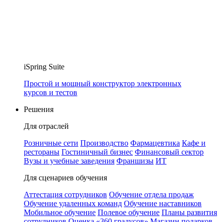
iSpring Suite
Простой и мощный конструктор электронных
курсов и тестов
Решения
Для отраслей
Розничные сети
Производство
Фармацевтика
Кафе и
рестораны
Гостиничный бизнес
Финансовый сектор
Вузы и учебные заведения
Франшизы
ИТ
Для сценариев обучения
Аттестация сотрудников
Обучение отдела продаж
Обучение удаленных команд
Обучение наставников
Мобильное обучение
Полевое обучение
Планы развития
сотрудников
Оценка «360 градусов»
Магазин подарков