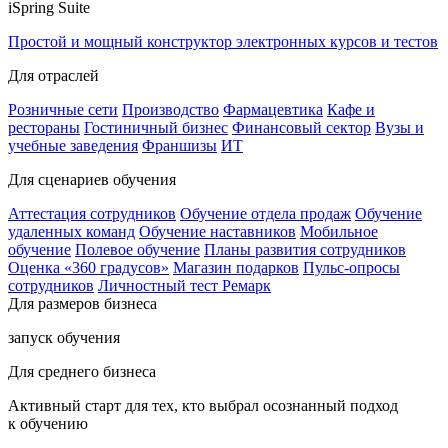
iSpring Suite
Простой и мощный конструктор электронных курсов и тестов
Для отраслей
Розничные сети
Производство
Фармацевтика
Кафе и
рестораны
Гостиничный бизнес
Финансовый сектор
Вузы и
учебные заведения
Франшизы
ИТ
Для сценариев обучения
Аттестация сотрудников
Обучение отдела продаж
Обучение
удаленных команд
Обучение наставников
Мобильное
обучение
Полевое обучение
Планы развития сотрудников
Оценка «360 градусов»
Магазин подарков
Пульс-опросы
сотрудников
Личностный тест Ремарк
Для размеров бизнеса
запуск обучения
Для среднего бизнеса
Активный старт для тех, кто выбрал осознанный подход
к обучению