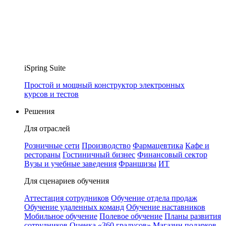
iSpring Suite
Простой и мощный конструктор электронных
курсов и тестов
Решения
Для отраслей
Розничные сети
Производство
Фармацевтика
Кафе и
рестораны
Гостиничный бизнес
Финансовый сектор
Вузы и учебные заведения
Франшизы
ИТ
Для сценариев обучения
Аттестация сотрудников
Обучение отдела продаж
Обучение удаленных команд
Обучение наставников
Мобильное обучение
Полевое обучение
Планы развития
сотрудников
Оценка «360 градусов»
Магазин подарков