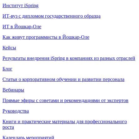
Институт iSpring
ИТ-вуз с дипломом государственного образца
ИТ в Йошкар-Оле
Как живут программисты в Йошкар‑Оле
Кейсы
Результаты внедрения iSpring в компаниях из разных отраслей
Блог
Статьи о корпоративном обучении и развитии персонала
Вебинары
Прямые эфиры с советами и рекомендациями от экспертов
Руководства
Книги и практические материалы для профессионального
роста
Календарь мероприятий