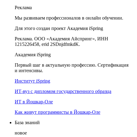
Реклама
Мы развиваем профессионалов в онлайн обучении.
Для этого создан проект Академия iSpring
Реклама. ООО «Академия Айспринг», ИНН
1215226458, erid 2SDnjdfmkdK.
Академия iSpring
Первый шаг в актуальную профессию. Сертификация
и интенсивы.
Институт iSpring
ИТ-вуз с дипломом государственного образца
ИТ в Йошкар-Оле
Как живут программисты в Йошкар‑Оле
База знаний
новое