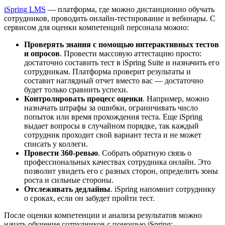
iSpring LMS
— платформа, где можно дистанционно обучать
сотрудников, проводить онлайн-тестирование и вебинары. С
сервисом для оценки компетенций персонала можно:
Проверять знания с помощью интерактивных тестов
и опросов
. Провести массовую аттестацию просто:
достаточно составить тест в iSpring Suite и назначить его
сотрудникам. Платформа проверит результаты и
составит наглядный отчет вместо вас — достаточно
будет только сравнить успехи.
Контролировать процесс оценки
. Например, можно
назначать штрафы за ошибки, ограничивать число
попыток или время прохождения теста. Еще iSpring
выдает вопросы в случайном порядке, так каждый
сотрудник проходит свой вариант теста и не может
списать у коллеги.
Провести 360-ревью
. Собрать обратную связь о
профессиональных качествах сотрудника онлайн. Это
позволит увидеть его с разных сторон, определить зоны
роста и сильные стороны.
Отслеживать дедлайны
. iSpring напомнит сотруднику
о сроках, если он забудет пройти тест.
После оценки компетенции и анализа результатов можно
начать обучение сотрудников с помощью iSpring: