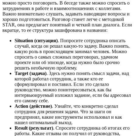
можно просто поговорить. В беседе также можно спросить о
затруднениях в работе и взаимоотношениях с коллегами.
Важно внимательно слушать, задавать наводящие вопросы и
хорошо подготовиться. Разговор станет легче с методикой
STAR, она предлагает понятный и четкий план диалога. Если
вкратце, то ее структура зашифрована в названии:
Situation (ситуация)
. Попросите сотрудника описать
случай, когда он решал какую-то задачу. Важно понять,
какую роль в происходящем занимал человек. Можно
спросить о самых сложных переговорах, удачном
проекте или об эпизоде, когда нужно было срочно
решить необычную проблему.
Target (задача)
. Здесь нужно понять смысл задачи, над
которой работал сотрудник, а также кто ее
сформулировал и поставил. Если это сделало
руководство, можно поинтересоваться, как бы
интервьюируемый изложил задание, если бы адресовал
его самому себе.
Action (действие)
. Узнайте, что конкретно сделал
сотрудник для решения задачи. Что за шаги он
предпринял, какие инструменты использовал и как
нашел оптимальный выход.
Result (результат)
. Спросите сотрудника об итогах его
работы. Какие отзывы он получил от руководства,