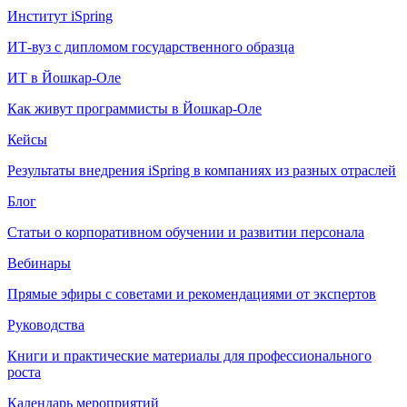
Институт iSpring
ИТ-вуз с дипломом государственного образца
ИТ в Йошкар-Оле
Как живут программисты в Йошкар‑Оле
Кейсы
Результаты внедрения iSpring в компаниях из разных отраслей
Блог
Статьи о корпоративном обучении и развитии персонала
Вебинары
Прямые эфиры с советами и рекомендациями от экспертов
Руководства
Книги и практические материалы для профессионального
роста
Календарь мероприятий