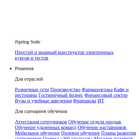
iSpring Suite
Простой и мощный конструктор электронных
курсов и тестов
Решения
Для отраслей
Розничные сети
Производство
Фармацевтика
Кафе и
рестораны
Гостиничный бизнес
Финансовый сектор
Вузы и учебные заведения
Франшизы
ИТ
Для сценариев обучения
Аттестация сотрудников
Обучение отдела продаж
Обучение удаленных команд
Обучение наставников
Мобильное обучение
Полевое обучение
Планы развития
сотрудников
Оценка «360 градусов»
Магазин подарков