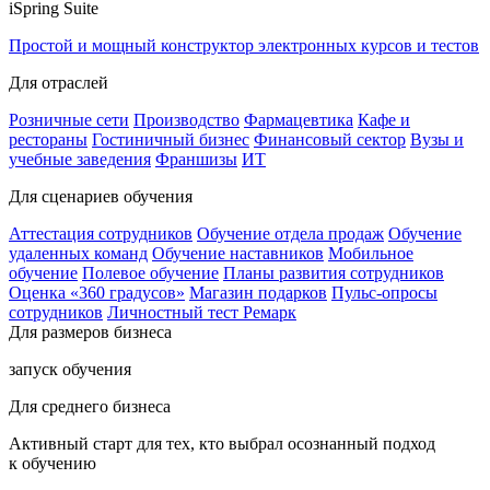
iSpring Suite
Простой и мощный конструктор электронных курсов и тестов
Для отраслей
Розничные сети
Производство
Фармацевтика
Кафе и
рестораны
Гостиничный бизнес
Финансовый сектор
Вузы и
учебные заведения
Франшизы
ИТ
Для сценариев обучения
Аттестация сотрудников
Обучение отдела продаж
Обучение
удаленных команд
Обучение наставников
Мобильное
обучение
Полевое обучение
Планы развития сотрудников
Оценка «360 градусов»
Магазин подарков
Пульс-опросы
сотрудников
Личностный тест Ремарк
Для размеров бизнеса
запуск обучения
Для среднего бизнеса
Активный старт для тех, кто выбрал осознанный подход
к обучению