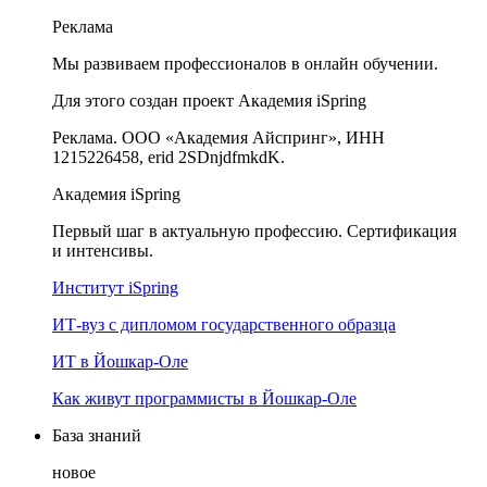
Реклама
Мы развиваем профессионалов в онлайн обучении.
Для этого создан проект Академия iSpring
Реклама. ООО «Академия Айспринг», ИНН
1215226458, erid 2SDnjdfmkdK.
Академия iSpring
Первый шаг в актуальную профессию. Сертификация
и интенсивы.
Институт iSpring
ИТ-вуз с дипломом государственного образца
ИТ в Йошкар-Оле
Как живут программисты в Йошкар‑Оле
База знаний
новое