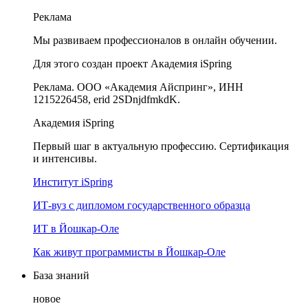
Реклама
Мы развиваем профессионалов в онлайн обучении.
Для этого создан проект Академия iSpring
Реклама. ООО «Академия Айспринг», ИНН
1215226458, erid 2SDnjdfmkdK.
Академия iSpring
Первый шаг в актуальную профессию. Сертификация
и интенсивы.
Институт iSpring
ИТ-вуз с дипломом государственного образца
ИТ в Йошкар-Оле
Как живут программисты в Йошкар‑Оле
База знаний
новое