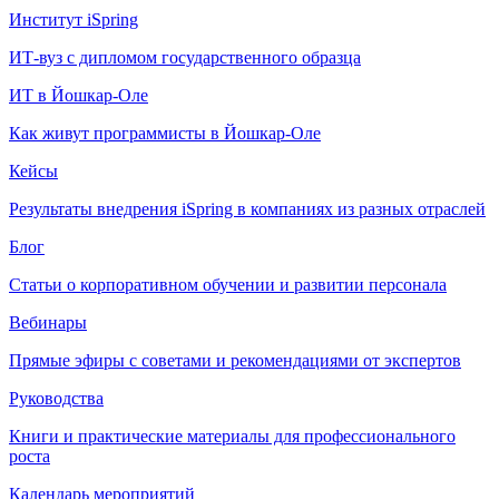
Институт iSpring
ИТ-вуз с дипломом государственного образца
ИТ в Йошкар-Оле
Как живут программисты в Йошкар‑Оле
Кейсы
Результаты внедрения iSpring в компаниях из разных отраслей
Блог
Статьи о корпоративном обучении и развитии персонала
Вебинары
Прямые эфиры с советами и рекомендациями от экспертов
Руководства
Книги и практические материалы для профессионального
роста
Календарь мероприятий