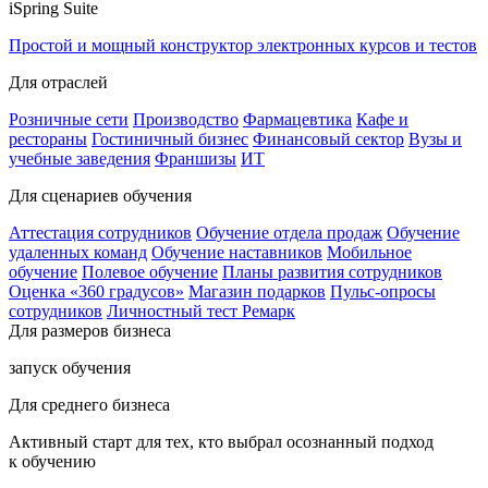
iSpring Suite
Простой и мощный конструктор электронных курсов и тестов
Для отраслей
Розничные сети
Производство
Фармацевтика
Кафе и
рестораны
Гостиничный бизнес
Финансовый сектор
Вузы и
учебные заведения
Франшизы
ИТ
Для сценариев обучения
Аттестация сотрудников
Обучение отдела продаж
Обучение
удаленных команд
Обучение наставников
Мобильное
обучение
Полевое обучение
Планы развития сотрудников
Оценка «360 градусов»
Магазин подарков
Пульс-опросы
сотрудников
Личностный тест Ремарк
Для размеров бизнеса
запуск обучения
Для среднего бизнеса
Активный старт для тех, кто выбрал осознанный подход
к обучению