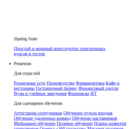
iSpring Suite
Простой и мощный конструктор электронных
курсов и тестов
Решения
Для отраслей
Розничные сети
Производство
Фармацевтика
Кафе и
рестораны
Гостиничный бизнес
Финансовый сектор
Вузы и учебные заведения
Франшизы
ИТ
Для сценариев обучения
Аттестация сотрудников
Обучение отдела продаж
Обучение удаленных команд
Обучение наставников
Мобильное обучение
Полевое обучение
Планы развития
сотрудников
Оценка «360 градусов»
Магазин подарков