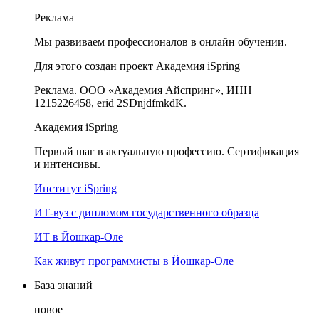
Реклама
Мы развиваем профессионалов в онлайн обучении.
Для этого создан проект Академия iSpring
Реклама. ООО «Академия Айспринг», ИНН
1215226458, erid 2SDnjdfmkdK.
Академия iSpring
Первый шаг в актуальную профессию. Сертификация
и интенсивы.
Институт iSpring
ИТ-вуз с дипломом государственного образца
ИТ в Йошкар-Оле
Как живут программисты в Йошкар‑Оле
База знаний
новое