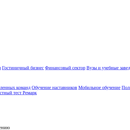
ы
Гостиничный бизнес
Финансовый сектор
Вузы и учебные заве
аленных команд
Обучение наставников
Мобильное обучение
Пол
стный тест Ремарк
чению