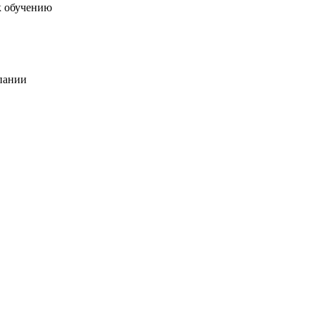
к обучению
пании