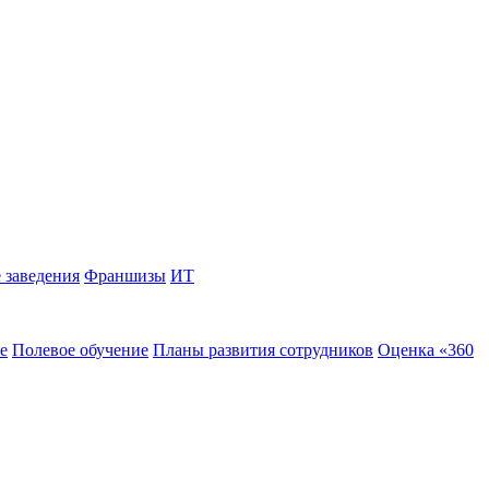
 заведения
Франшизы
ИТ
е
Полевое обучение
Планы развития сотрудников
Оценка «360