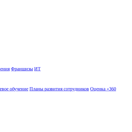
дения
Франшизы
ИТ
евое обучение
Планы развития сотрудников
Оценка «360