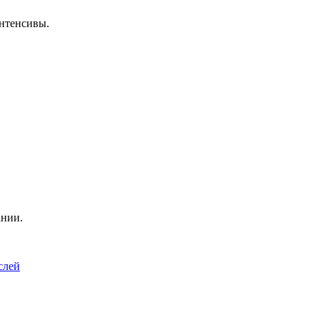
нтенсивы.
ании.
слей