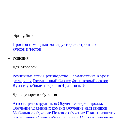
iSpring Suite
Простой и мощный конструктор электронных
курсов и тестов
Решения
Для отраслей
Розничные сети
Производство
Фармацевтика
Кафе и
рестораны
Гостиничный бизнес
Финансовый сектор
Вузы и учебные заведения
Франшизы
ИТ
Для сценариев обучения
Аттестация сотрудников
Обучение отдела продаж
Обучение удаленных команд
Обучение наставников
Мобильное обучение
Полевое обучение
Планы развития
сотрудников
Оценка «360 градусов»
Магазин подарков