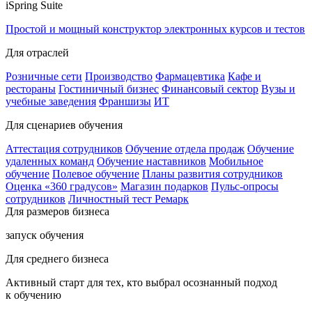
iSpring Suite
Простой и мощный конструктор электронных курсов и тестов
Для отраслей
Розничные сети
Производство
Фармацевтика
Кафе и
рестораны
Гостиничный бизнес
Финансовый сектор
Вузы и
учебные заведения
Франшизы
ИТ
Для сценариев обучения
Аттестация сотрудников
Обучение отдела продаж
Обучение
удаленных команд
Обучение наставников
Мобильное
обучение
Полевое обучение
Планы развития сотрудников
Оценка «360 градусов»
Магазин подарков
Пульс-опросы
сотрудников
Личностный тест Ремарк
Для размеров бизнеса
запуск обучения
Для среднего бизнеса
Активный старт для тех, кто выбрал осознанный подход
к обучению