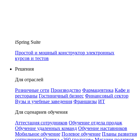
iSpring Suite
Простой и мощный конструктор электронных
курсов и тестов
Решения
Для отраслей
Розничные сети
Производство
Фармацевтика
Кафе и
рестораны
Гостиничный бизнес
Финансовый сектор
Вузы и учебные заведения
Франшизы
ИТ
Для сценариев обучения
Аттестация сотрудников
Обучение отдела продаж
Обучение удаленных команд
Обучение наставников
Мобильное обучение
Полевое обучение
Планы развития
сотрудников
Оценка «360 градусов»
Магазин подарков