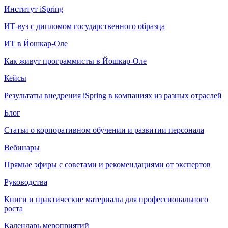
Институт iSpring
ИТ-вуз с дипломом государственного образца
ИТ в Йошкар-Оле
Как живут программисты в Йошкар‑Оле
Кейсы
Результаты внедрения iSpring в компаниях из разных отраслей
Блог
Статьи о корпоративном обучении и развитии персонала
Вебинары
Прямые эфиры с советами и рекомендациями от экспертов
Руководства
Книги и практические материалы для профессионального
роста
Календарь мероприятий