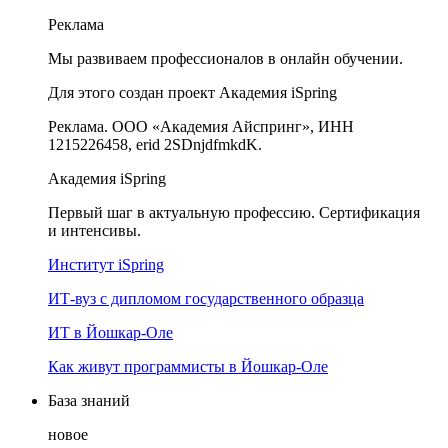
Реклама
Мы развиваем профессионалов в онлайн обучении.
Для этого создан проект Академия iSpring
Реклама. ООО «Академия Айспринг», ИНН
1215226458, erid 2SDnjdfmkdK.
Академия iSpring
Первый шаг в актуальную профессию. Сертификация
и интенсивы.
Институт iSpring
ИТ-вуз с дипломом государственного образца
ИТ в Йошкар-Оле
Как живут программисты в Йошкар‑Оле
База знаний
новое