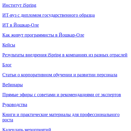
Институт iSpring
ИТ-вуз с дипломом государственного образца
ИТ в Йошкар-Оле
Как живут программисты в Йошкар‑Оле
Кейсы
Результаты внедрения iSpring в компаниях из разных отраслей
Блог
Статьи о корпоративном обучении и развитии персонала
Вебинары
Прямые эфиры с советами и рекомендациями от экспертов
Руководства
Книги и практические материалы для профессионального
роста
Календарь мероприятий