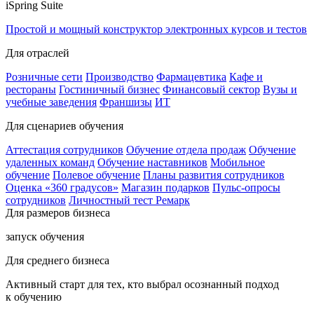
iSpring Suite
Простой и мощный конструктор электронных курсов и тестов
Для отраслей
Розничные сети
Производство
Фармацевтика
Кафе и
рестораны
Гостиничный бизнес
Финансовый сектор
Вузы и
учебные заведения
Франшизы
ИТ
Для сценариев обучения
Аттестация сотрудников
Обучение отдела продаж
Обучение
удаленных команд
Обучение наставников
Мобильное
обучение
Полевое обучение
Планы развития сотрудников
Оценка «360 градусов»
Магазин подарков
Пульс-опросы
сотрудников
Личностный тест Ремарк
Для размеров бизнеса
запуск обучения
Для среднего бизнеса
Активный старт для тех, кто выбрал осознанный подход
к обучению