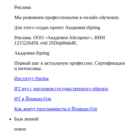
Реклама
Мы развиваем профессионалов в онлайн обучении.
Для этого создан проект Академия iSpring
Реклама. ООО «Академия Айспринг», ИНН
1215226458, erid 2SDnjdfmkdK.
Академия iSpring
Первый шаг в актуальную профессию. Сертификация
и интенсивы.
Институт iSpring
ИТ-вуз с дипломом государственного образца
ИТ в Йошкар-Оле
Как живут программисты в Йошкар‑Оле
База знаний
новое