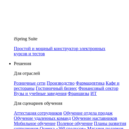
iSpring Suite
Простой и мощный конструктор электронных
курсов и тестов
Решения
Для отраслей
Розничные сети
Производство
Фармацевтика
Кафе и
рестораны
Гостиничный бизнес
Финансовый сектор
Вузы и учебные заведения
Франшизы
ИТ
Для сценариев обучения
Аттестация сотрудников
Обучение отдела продаж
Обучение удаленных команд
Обучение наставников
Мобильное обучение
Полевое обучение
Планы развития
сотрудников
Оценка «360 градусов»
Магазин подарков