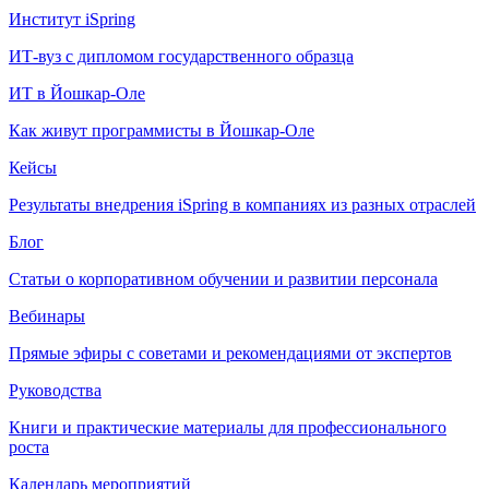
Институт iSpring
ИТ-вуз с дипломом государственного образца
ИТ в Йошкар-Оле
Как живут программисты в Йошкар‑Оле
Кейсы
Результаты внедрения iSpring в компаниях из разных отраслей
Блог
Статьи о корпоративном обучении и развитии персонала
Вебинары
Прямые эфиры с советами и рекомендациями от экспертов
Руководства
Книги и практические материалы для профессионального
роста
Календарь мероприятий