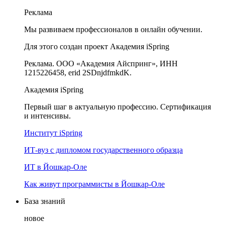
Реклама
Мы развиваем профессионалов в онлайн обучении.
Для этого создан проект Академия iSpring
Реклама. ООО «Академия Айспринг», ИНН
1215226458, erid 2SDnjdfmkdK.
Академия iSpring
Первый шаг в актуальную профессию. Сертификация
и интенсивы.
Институт iSpring
ИТ-вуз с дипломом государственного образца
ИТ в Йошкар-Оле
Как живут программисты в Йошкар‑Оле
База знаний
новое