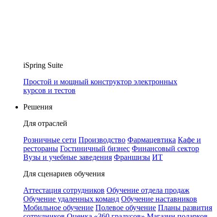
iSpring Suite
Простой и мощный конструктор электронных
курсов и тестов
Решения
Для отраслей
Розничные сети
Производство
Фармацевтика
Кафе и
рестораны
Гостиничный бизнес
Финансовый сектор
Вузы и учебные заведения
Франшизы
ИТ
Для сценариев обучения
Аттестация сотрудников
Обучение отдела продаж
Обучение удаленных команд
Обучение наставников
Мобильное обучение
Полевое обучение
Планы развития
сотрудников
Оценка «360 градусов»
Магазин подарков