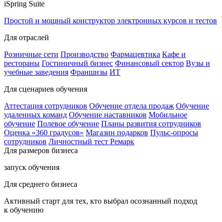
iSpring Suite
Простой и мощный конструктор электронных курсов и тестов
Для отраслей
Розничные сети
Производство
Фармацевтика
Кафе и
рестораны
Гостиничный бизнес
Финансовый сектор
Вузы и
учебные заведения
Франшизы
ИТ
Для сценариев обучения
Аттестация сотрудников
Обучение отдела продаж
Обучение
удаленных команд
Обучение наставников
Мобильное
обучение
Полевое обучение
Планы развития сотрудников
Оценка «360 градусов»
Магазин подарков
Пульс-опросы
сотрудников
Личностный тест Ремарк
Для размеров бизнеса
запуск обучения
Для среднего бизнеса
Активный старт для тех, кто выбрал осознанный подход
к обучению