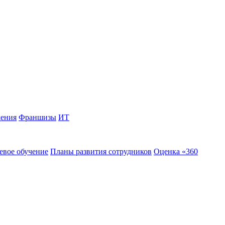
дения
Франшизы
ИТ
евое обучение
Планы развития сотрудников
Оценка «360