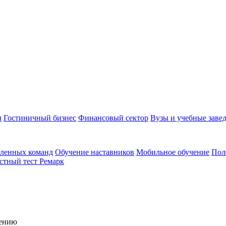
ы
Гостиничный бизнес
Финансовый сектор
Вузы и учебные заве
аленных команд
Обучение наставников
Мобильное обучение
Пол
стный тест Ремарк
чению