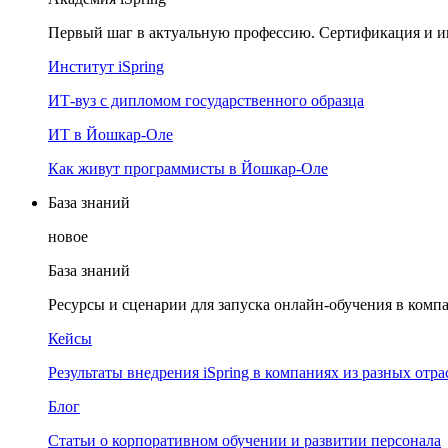
Первый шаг в актуальную профессию. Сертификация и и
Институт iSpring
ИТ-вуз с дипломом государственного образца
ИТ в Йошкар-Оле
Как живут программисты в Йошкар‑Оле
База знаний
новое
База знаний
Ресурсы и сценарии для запуска онлайн-обучения в комп
Кейсы
Результаты внедрения iSpring в компаниях из разных отра
Блог
Статьи о корпоративном обучении и развитии персонала