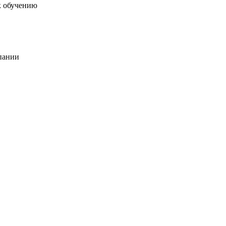
к обучению
пании