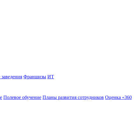
 заведения
Франшизы
ИТ
е
Полевое обучение
Планы развития сотрудников
Оценка «360