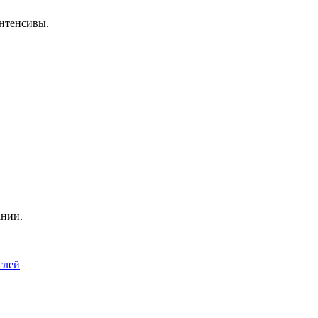
нтенсивы.
ании.
слей