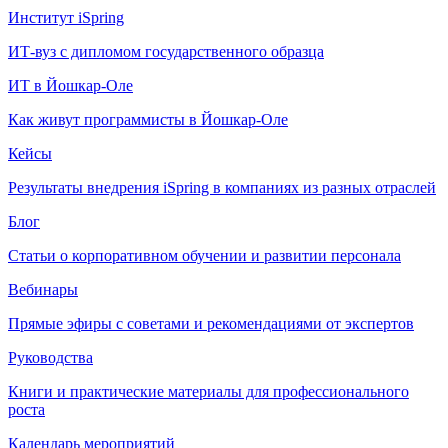
Институт iSpring
ИТ-вуз с дипломом государственного образца
ИТ в Йошкар-Оле
Как живут программисты в Йошкар‑Оле
Кейсы
Результаты внедрения iSpring в компаниях из разных отраслей
Блог
Статьи о корпоративном обучении и развитии персонала
Вебинары
Прямые эфиры с советами и рекомендациями от экспертов
Руководства
Книги и практические материалы для профессионального
роста
Календарь мероприятий