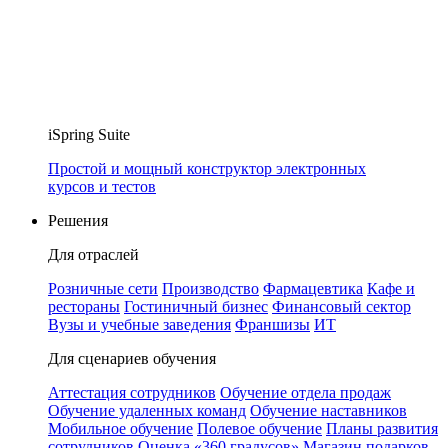
iSpring Suite
Простой и мощный конструктор электронных
курсов и тестов
Решения
Для отраслей
Розничные сети
Производство
Фармацевтика
Кафе и
рестораны
Гостиничный бизнес
Финансовый сектор
Вузы и учебные заведения
Франшизы
ИТ
Для сценариев обучения
Аттестация сотрудников
Обучение отдела продаж
Обучение удаленных команд
Обучение наставников
Мобильное обучение
Полевое обучение
Планы развития
сотрудников
Оценка «360 градусов»
Магазин подарков