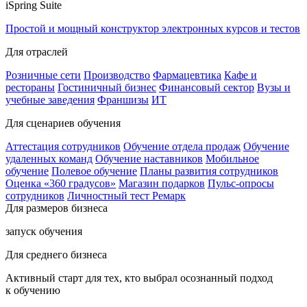
iSpring Suite
Простой и мощный конструктор электронных курсов и тестов
Для отраслей
Розничные сети
Производство
Фармацевтика
Кафе и
рестораны
Гостиничный бизнес
Финансовый сектор
Вузы и
учебные заведения
Франшизы
ИТ
Для сценариев обучения
Аттестация сотрудников
Обучение отдела продаж
Обучение
удаленных команд
Обучение наставников
Мобильное
обучение
Полевое обучение
Планы развития сотрудников
Оценка «360 градусов»
Магазин подарков
Пульс-опросы
сотрудников
Личностный тест Ремарк
Для размеров бизнеса
запуск обучения
Для среднего бизнеса
Активный старт для тех, кто выбрал осознанный подход
к обучению