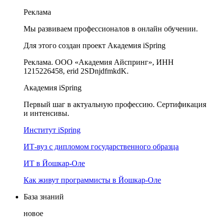
Реклама
Мы развиваем профессионалов в онлайн обучении.
Для этого создан проект Академия iSpring
Реклама. ООО «Академия Айспринг», ИНН
1215226458, erid 2SDnjdfmkdK.
Академия iSpring
Первый шаг в актуальную профессию. Сертификация
и интенсивы.
Институт iSpring
ИТ-вуз с дипломом государственного образца
ИТ в Йошкар-Оле
Как живут программисты в Йошкар‑Оле
База знаний
новое