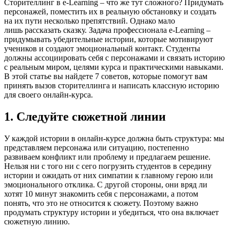
Сторителлинг в e-Learning – что же тут сложного? Придумать
персонажей, поместить их в реальную обстановку и создать
на их пути несколько препятствий. Однако мало
лишь рассказать сказку. Задача профессионала e-Learning –
придумывать убедительные истории, которые мотивируют
учеников и создают эмоциональный контакт. Студенты
должны ассоциировать себя с персонажами и связать историю
с реальным миром, целями курса и практическими навыками.
В этой статье вы найдете 7 советов, которые помогут вам
принять вызов сторителлинга и написать классную историю
для своего онлайн-курса.
1. Следуйте сюжетной линии
У каждой истории в онлайн-курсе должна быть структура: мы
представляем персонажа или ситуацию, постепенно
развиваем конфликт или проблему и предлагаем решение.
Нельзя ни с того ни с сего погрузить студентов в середину
истории и ожидать от них симпатии к главному герою или
эмоционального отклика. С другой стороны, они вряд ли
хотят 10 минут знакомить себя с персонажами, а потом
понять, что это не относится к сюжету. Поэтому важно
продумать структуру истории и убедиться, что она включает
сюжетную линию.