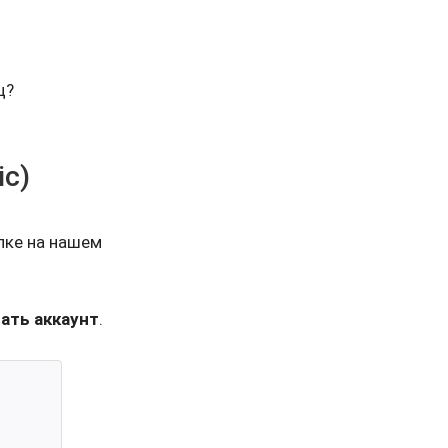
ц?
ic)
лке на нашем
ать аккаунт
.