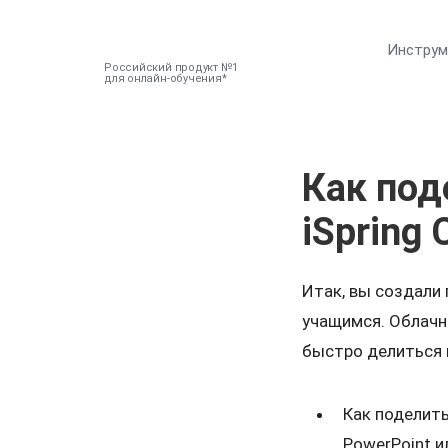
Инстру
Российский продукт №1
для онлайн-обучения
Как под
iSpring 
Итак, вы создали 
учащимся. Облач
быстро делиться 
Как поделить
PowerPoint и