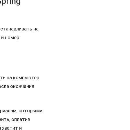
pring
 устанавливать на
 и номер
ить на компьютер
осле окончания
ериалам, которыми
вить, оплатив
 хватит и