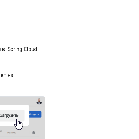
в iSpring Cloud
ет на