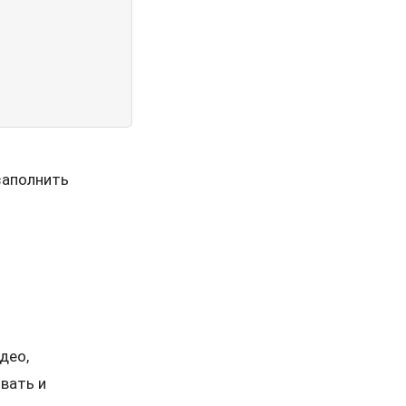
заполнить
део,
вать и