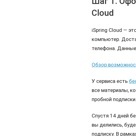
Шаг 1. Офо
Cloud
iSpring Cloud — э
компьютер. Достат
телефона. Данные
Обзор возможност
У сервиса есть
бе
все материалы, ко
пробной подписки
Спустя 14 дней б
вы делились, буд
подписку. В рамка