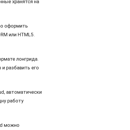
нные хранятся на
иво оформить
ORM или HTML5.
формате лонгрида.
 и разбавить его
oud, автоматически
дну работу
oud можно