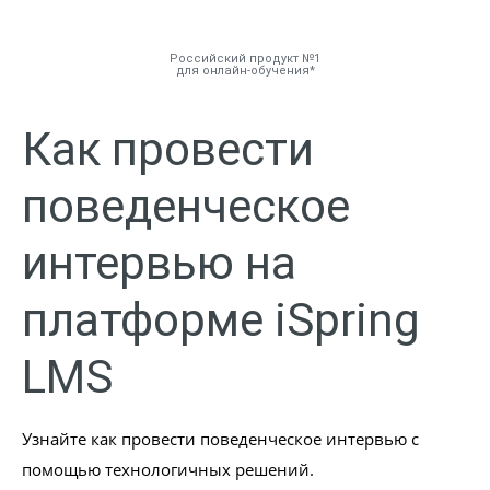
Российский продукт №1
для онлайн-обучения
Руководство
Как провести
Инструменты
поведенческое
Решения
интервью на
Тарифы
платформе iSpring
Компания
LMS
База знаний
Задать вопрос
Узнайте как провести поведенческое интервью с
помощью технологичных решений.
Мой Аккаунт