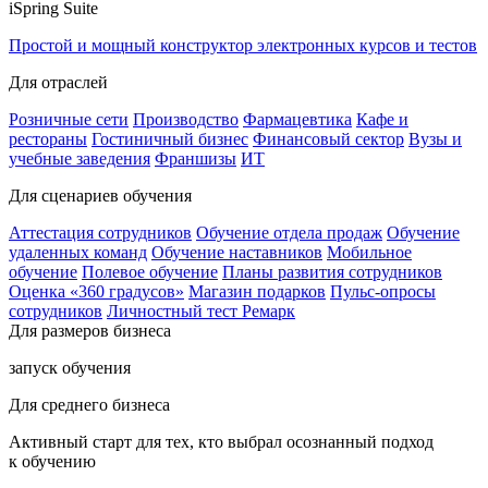
iSpring Suite
Простой и мощный конструктор электронных курсов и тестов
Для отраслей
Розничные сети
Производство
Фармацевтика
Кафе и
рестораны
Гостиничный бизнес
Финансовый сектор
Вузы и
учебные заведения
Франшизы
ИТ
Для сценариев обучения
Аттестация сотрудников
Обучение отдела продаж
Обучение
удаленных команд
Обучение наставников
Мобильное
обучение
Полевое обучение
Планы развития сотрудников
Оценка «360 градусов»
Магазин подарков
Пульс-опросы
сотрудников
Личностный тест Ремарк
Для размеров бизнеса
запуск обучения
Для среднего бизнеса
Активный старт для тех, кто выбрал осознанный подход
к обучению