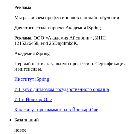
Реклама
Мы развиваем профессионалов в онлайн обучении.
Для этого создан проект Академия iSpring
Реклама. ООО «Академия Айспринг», ИНН
1215226458, erid 2SDnjdfmkdK.
Академия iSpring
Первый шаг в актуальную профессию. Сертификация
и интенсивы.
Институт iSpring
ИТ-вуз с дипломом государственного образца
ИТ в Йошкар-Оле
Как живут программисты в Йошкар‑Оле
База знаний
новое