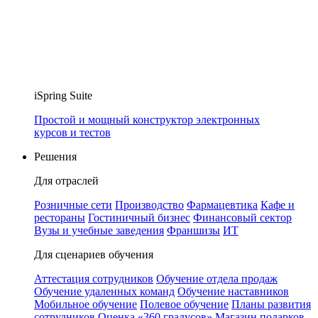
iSpring Suite
Простой и мощный конструктор электронных
курсов и тестов
Решения
Для отраслей
Розничные сети
Производство
Фармацевтика
Кафе и
рестораны
Гостиничный бизнес
Финансовый сектор
Вузы и учебные заведения
Франшизы
ИТ
Для сценариев обучения
Аттестация сотрудников
Обучение отдела продаж
Обучение удаленных команд
Обучение наставников
Мобильное обучение
Полевое обучение
Планы развития
сотрудников
Оценка «360 градусов»
Магазин подарков