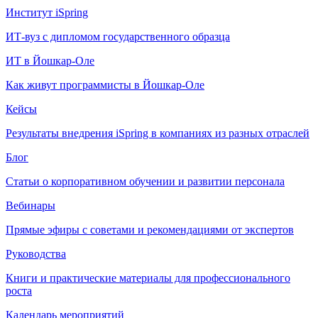
Институт iSpring
ИТ-вуз с дипломом государственного образца
ИТ в Йошкар-Оле
Как живут программисты в Йошкар‑Оле
Кейсы
Результаты внедрения iSpring в компаниях из разных отраслей
Блог
Статьи о корпоративном обучении и развитии персонала
Вебинары
Прямые эфиры с советами и рекомендациями от экспертов
Руководства
Книги и практические материалы для профессионального
роста
Календарь мероприятий