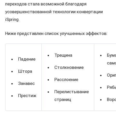
переходов стала возможной благодаря
усовершенствованной технологии конвертации
iSpring.
Проконсультироваться
Ниже представлен список улучшенных эффектов:
Трещина
Бум
Падение
сам
Столкновение
Штора
Ори
Расслоение
Занавес
Ряб
Перелистывание
Престиж
страниц
Вор