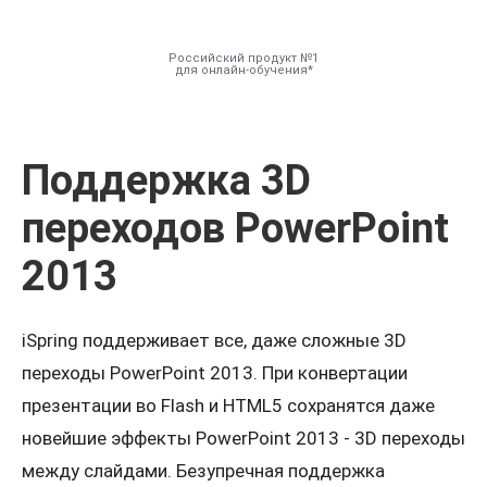
Российский продукт №1
для онлайн-обучения
Инструменты
Поддержка 3D
Решения
переходов PowerPoint
Тарифы
2013
Компания
iSpring поддерживает все, даже сложные 3D
База знаний
переходы PowerPoint 2013. При конвертации
презентации во Flash и HTML5 сохранятся даже
Задать вопрос
новейшие эффекты PowerPoint 2013 - 3D переходы
между слайдами. Безупречная поддержка
Мой Аккаунт