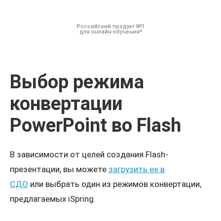
Российский продукт №1
для онлайн-обучения
Инструменты
Выбор режима
Решения
конвертации
Тарифы
PowerPoint во Flash
Компания
В зависимости от целей создания Flash-
База знаний
презентации, вы можете
загрузить ее в
СДО
или выбрать один из режимов конвертации,
Задать вопрос
предлагаемых iSpring.
Мой Аккаунт