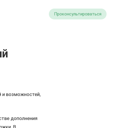
Проконсультироваться
ий
й и возможностей,
естве дополнения
ржки. В