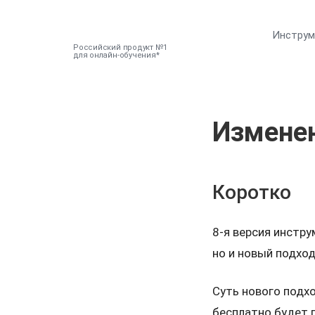
Инстру
Российский продукт №1
для онлайн-обучения
Изменен
Коротко
8-я версия инстру
но и новый подхо
Суть нового подхо
бесплатно будет 