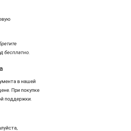
довую
бретите
од бесплатно.
а
умента в нашей
ене. При покупке
ой поддержки.
алуйста,