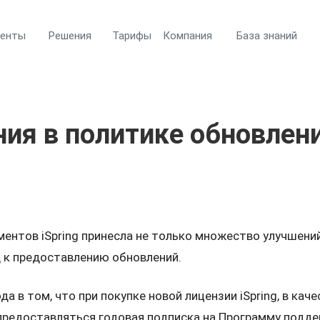
менты
Решения
Тарифы
Компания
База знаний
ия в политике обновлен
ментов iSpring принесла не только множество улучшени
д к предоставлению обновлений.
да в том, что при покупке новой лицензии iSpring, в кач
предоставляться годовая подписка на Программу подде