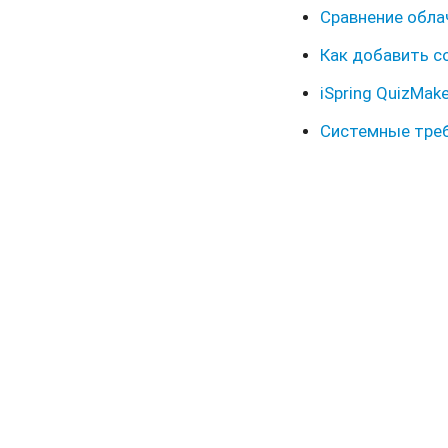
Сравнение обла
Как добавить со
iSpring QuizMak
Системные треб