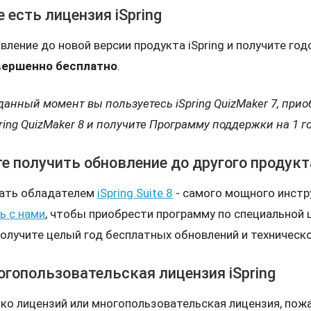
е есть лицензия iSpring
ление до новой версии продукта iSpring и получите го
вершенно бесплатно
.
данный момент вы пользуетесь iSpring QuizMaker 7, прио
ring QuizMaker 8 и получите Программу поддержки на 1 г
е получить обновление до другого продукт
тать обладателем
iSpring Suite 8
- самого мощного инстр
ь с нами
, чтобы приобрести программу по специальной ц
получите целый год бесплатных обновлений и техническ
огопользовательская лицензия iSpring
ько лицензий или многопользовательская лицензия, пож