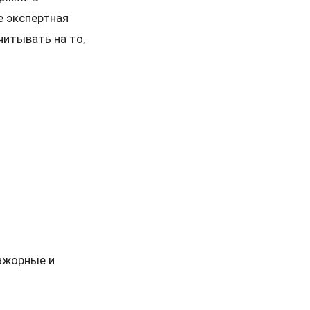
е экспертная
читывать на то,
ажорные и