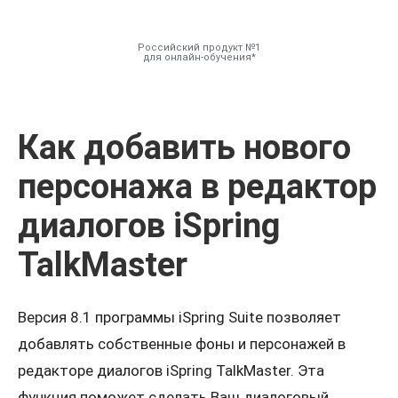
Российский продукт №1
для онлайн-обучения
Инструменты
Как добавить нового
Решения
персонажа в редактор
Тарифы
диалогов iSpring
Компания
TalkMaster
База знаний
Версия 8.1 программы iSpring Suite позволяет
добавлять собственные фоны и персонажей в
Задать вопрос
редакторе диалогов iSpring TalkMaster. Эта
Мой Аккаунт
функция поможет сделать Ваш диалоговый