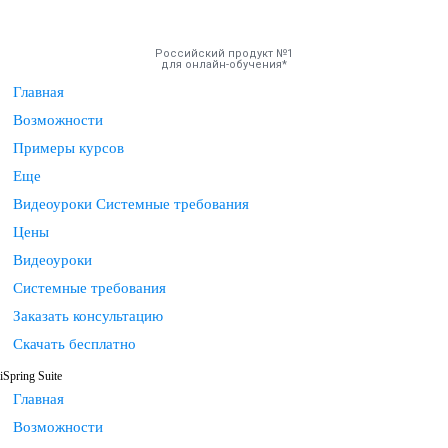
Российский продукт №1
для онлайн-обучения
Главная
Возможности
Инструменты
Примеры курсов
Еще
Решения
Видеоуроки
Системные требования
Тарифы
Цены
Видеоуроки
Компания
Системные требования
Заказать консультацию
База знаний
Скачать бесплатно
iSpring Suite
Задать вопрос
Главная
Возможности
Мой Аккаунт