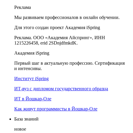
Реклама
Мы развиваем профессионалов в онлайн обучении.
Для этого создан проект Академия iSpring
Реклама. ООО «Академия Айспринг», ИНН
1215226458, erid 2SDnjdfmkdK.
Академия iSpring
Первый шаг в актуальную профессию. Сертификация
и интенсивы.
Институт iSpring
ИТ-вуз с дипломом государственного образца
ИТ в Йошкар-Оле
Как живут программисты в Йошкар‑Оле
База знаний
новое