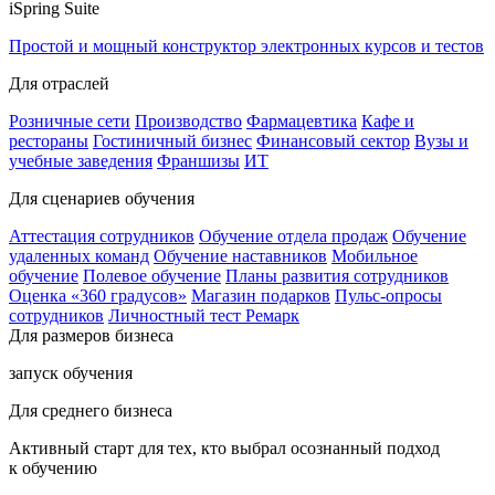
iSpring Suite
Простой и мощный конструктор электронных курсов и тестов
Для отраслей
Розничные сети
Производство
Фармацевтика
Кафе и
рестораны
Гостиничный бизнес
Финансовый сектор
Вузы и
учебные заведения
Франшизы
ИТ
Для сценариев обучения
Аттестация сотрудников
Обучение отдела продаж
Обучение
удаленных команд
Обучение наставников
Мобильное
обучение
Полевое обучение
Планы развития сотрудников
Оценка «360 градусов»
Магазин подарков
Пульс-опросы
сотрудников
Личностный тест Ремарк
Для размеров бизнеса
запуск обучения
Для среднего бизнеса
Активный старт для тех, кто выбрал осознанный подход
к обучению