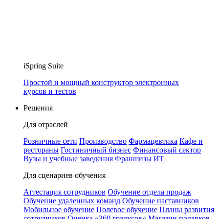
iSpring Suite
Простой и мощный конструктор электронных
курсов и тестов
Решения
Для отраслей
Розничные сети
Производство
Фармацевтика
Кафе и
рестораны
Гостиничный бизнес
Финансовый сектор
Вузы и учебные заведения
Франшизы
ИТ
Для сценариев обучения
Аттестация сотрудников
Обучение отдела продаж
Обучение удаленных команд
Обучение наставников
Мобильное обучение
Полевое обучение
Планы развития
сотрудников
Оценка «360 градусов»
Магазин подарков