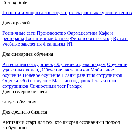
iSpring Suite
Простой и мощный конструктор электронных курсов и тестов
Для отраслей
Розничные сети
Производство
Фармацевтика
Кафе и
рестораны
Гостиничный бизнес
Финансовый сектор
Вузы и
учебные заведения
Франшизы
ИТ
Для сценариев обучения
Аттестация сотрудников
Обучение отдела продаж
Обучение
удаленных команд
Обучение наставников
Мобильное
обучение
Полевое обучение
Планы развития сотрудников
Оценка «360 градусов»
Магазин подарков
Пульс-опросы
сотрудников
Личностный тест Ремарк
Для размеров бизнеса
запуск обучения
Для среднего бизнеса
Активный старт для тех, кто выбрал осознанный подход
к обучению