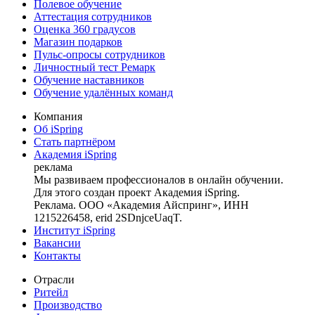
Полевое обучение
Аттестация сотрудников
Оценка 360 градусов
Магазин подарков
Пульс-опросы сотрудников
Личностный тест Ремарк
Обучение наставников
Обучение удалённых команд
Компания
Об iSpring
Стать партнёром
Академия iSpring
реклама
Мы развиваем профессионалов в онлайн обучении.
Для этого создан проект Академия iSpring.
Реклама. ООО «Академия Айспринг», ИНН
1215226458, erid 2SDnjceUaqT.
Институт iSpring
Вакансии
Контакты
Отрасли
Ритейл
Производство