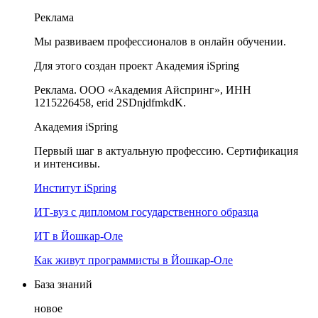
Реклама
Мы развиваем профессионалов в онлайн обучении.
Для этого создан проект Академия iSpring
Реклама. ООО «Академия Айспринг», ИНН
1215226458, erid 2SDnjdfmkdK.
Академия iSpring
Первый шаг в актуальную профессию. Сертификация
и интенсивы.
Институт iSpring
ИТ-вуз с дипломом государственного образца
ИТ в Йошкар-Оле
Как живут программисты в Йошкар‑Оле
База знаний
новое