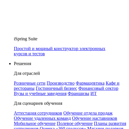
iSpring Suite
Простой и мощный конструктор электронных
курсов и тестов
Решения
Для отраслей
Розничные сети
Производство
Фармацевтика
Кафе и
рестораны
Гостиничный бизнес
Финансовый сектор
Вузы и учебные заведения
Франшизы
ИТ
Для сценариев обучения
Аттестация сотрудников
Обучение отдела продаж
Обучение удаленных команд
Обучение наставников
Мобильное обучение
Полевое обучение
Планы развития
сотрудников
Оценка «360 градусов»
Магазин подарков