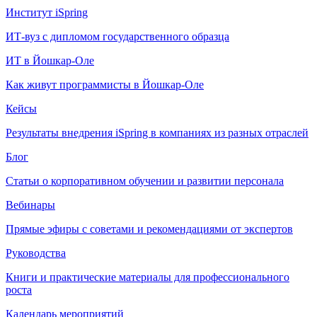
Институт iSpring
ИТ-вуз с дипломом государственного образца
ИТ в Йошкар-Оле
Как живут программисты в Йошкар‑Оле
Кейсы
Результаты внедрения iSpring в компаниях из разных отраслей
Блог
Статьи о корпоративном обучении и развитии персонала
Вебинары
Прямые эфиры с советами и рекомендациями от экспертов
Руководства
Книги и практические материалы для профессионального
роста
Календарь мероприятий