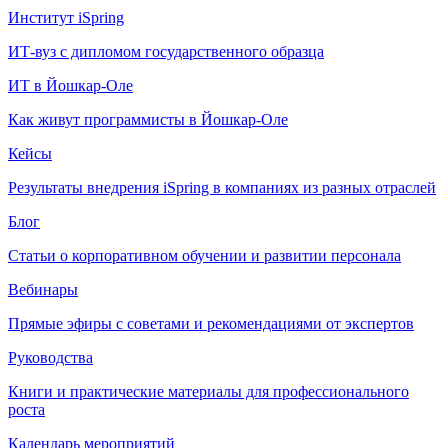
Институт iSpring
ИТ-вуз с дипломом государственного образца
ИТ в Йошкар-Оле
Как живут программисты в Йошкар‑Оле
Кейсы
Результаты внедрения iSpring в компаниях из разных отраслей
Блог
Статьи о корпоративном обучении и развитии персонала
Вебинары
Прямые эфиры с советами и рекомендациями от экспертов
Руководства
Книги и практические материалы для профессионального
роста
Календарь мероприятий