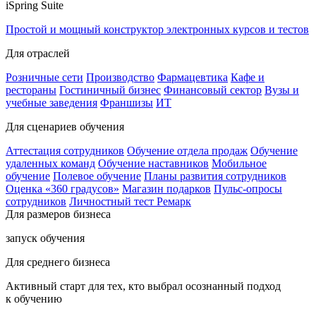
iSpring Suite
Простой и мощный конструктор электронных курсов и тестов
Для отраслей
Розничные сети
Производство
Фармацевтика
Кафе и
рестораны
Гостиничный бизнес
Финансовый сектор
Вузы и
учебные заведения
Франшизы
ИТ
Для сценариев обучения
Аттестация сотрудников
Обучение отдела продаж
Обучение
удаленных команд
Обучение наставников
Мобильное
обучение
Полевое обучение
Планы развития сотрудников
Оценка «360 градусов»
Магазин подарков
Пульс-опросы
сотрудников
Личностный тест Ремарк
Для размеров бизнеса
запуск обучения
Для среднего бизнеса
Активный старт для тех, кто выбрал осознанный подход
к обучению