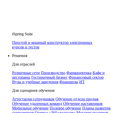
iSpring Suite
Простой и мощный конструктор электронных
курсов и тестов
Решения
Для отраслей
Розничные сети
Производство
Фармацевтика
Кафе и
рестораны
Гостиничный бизнес
Финансовый сектор
Вузы и учебные заведения
Франшизы
ИТ
Для сценариев обучения
Аттестация сотрудников
Обучение отдела продаж
Обучение удаленных команд
Обучение наставников
Мобильное обучение
Полевое обучение
Планы развития
сотрудников
Оценка «360 градусов»
Магазин подарков