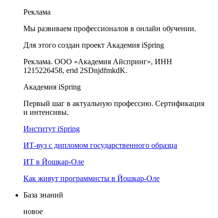
Реклама
Мы развиваем профессионалов в онлайн обучении.
Для этого создан проект Академия iSpring
Реклама. ООО «Академия Айспринг», ИНН
1215226458, erid 2SDnjdfmkdK.
Академия iSpring
Первый шаг в актуальную профессию. Сертификация
и интенсивы.
Институт iSpring
ИТ-вуз с дипломом государственного образца
ИТ в Йошкар-Оле
Как живут программисты в Йошкар‑Оле
База знаний
новое