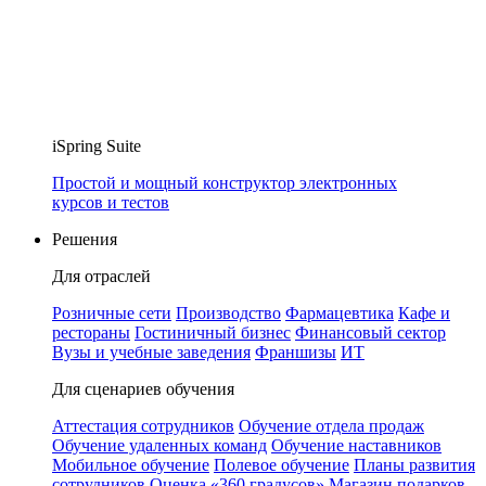
iSpring Suite
Простой и мощный конструктор электронных
курсов и тестов
Решения
Для отраслей
Розничные сети
Производство
Фармацевтика
Кафе и
рестораны
Гостиничный бизнес
Финансовый сектор
Вузы и учебные заведения
Франшизы
ИТ
Для сценариев обучения
Аттестация сотрудников
Обучение отдела продаж
Обучение удаленных команд
Обучение наставников
Мобильное обучение
Полевое обучение
Планы развития
сотрудников
Оценка «360 градусов»
Магазин подарков