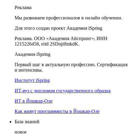
Реклама
Мы развиваем профессионалов в онлайн обучении.
Для этого создан проект Академия iSpring
Реклама. ООО «Академия Айспринг», ИНН
1215226458, erid 2SDnjdfmkdK.
Академия iSpring
Первый шаг в актуальную профессию. Сертификация
и интенсивы.
Институт iSpring
ИТ-вуз с дипломом государственного образца
ИТ в Йошкар-Оле
Как живут программисты в Йошкар‑Оле
База знаний
новое