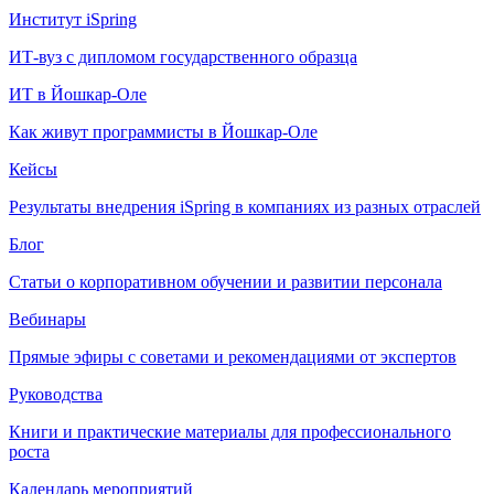
Институт iSpring
ИТ-вуз с дипломом государственного образца
ИТ в Йошкар-Оле
Как живут программисты в Йошкар‑Оле
Кейсы
Результаты внедрения iSpring в компаниях из разных отраслей
Блог
Статьи о корпоративном обучении и развитии персонала
Вебинары
Прямые эфиры с советами и рекомендациями от экспертов
Руководства
Книги и практические материалы для профессионального
роста
Календарь мероприятий