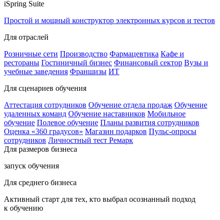
iSpring Suite
Простой и мощный конструктор электронных курсов и тестов
Для отраслей
Розничные сети
Производство
Фармацевтика
Кафе и
рестораны
Гостиничный бизнес
Финансовый сектор
Вузы и
учебные заведения
Франшизы
ИТ
Для сценариев обучения
Аттестация сотрудников
Обучение отдела продаж
Обучение
удаленных команд
Обучение наставников
Мобильное
обучение
Полевое обучение
Планы развития сотрудников
Оценка «360 градусов»
Магазин подарков
Пульс-опросы
сотрудников
Личностный тест Ремарк
Для размеров бизнеса
запуск обучения
Для среднего бизнеса
Активный старт для тех, кто выбрал осознанный подход
к обучению