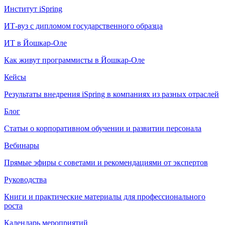
Институт iSpring
ИТ-вуз с дипломом государственного образца
ИТ в Йошкар-Оле
Как живут программисты в Йошкар‑Оле
Кейсы
Результаты внедрения iSpring в компаниях из разных отраслей
Блог
Статьи о корпоративном обучении и развитии персонала
Вебинары
Прямые эфиры с советами и рекомендациями от экспертов
Руководства
Книги и практические материалы для профессионального
роста
Календарь мероприятий