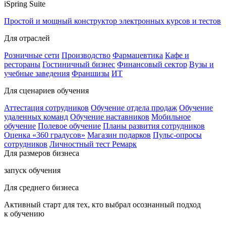
iSpring Suite
Простой и мощный конструктор электронных курсов и тестов
Для отраслей
Розничные сети
Производство
Фармацевтика
Кафе и
рестораны
Гостиничный бизнес
Финансовый сектор
Вузы и
учебные заведения
Франшизы
ИТ
Для сценариев обучения
Аттестация сотрудников
Обучение отдела продаж
Обучение
удаленных команд
Обучение наставников
Мобильное
обучение
Полевое обучение
Планы развития сотрудников
Оценка «360 градусов»
Магазин подарков
Пульс-опросы
сотрудников
Личностный тест Ремарк
Для размеров бизнеса
запуск обучения
Для среднего бизнеса
Активный старт для тех, кто выбрал осознанный подход
к обучению