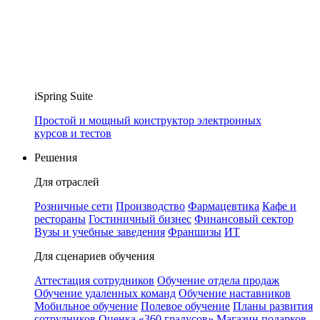
iSpring Suite
Простой и мощный конструктор электронных
курсов и тестов
Решения
Для отраслей
Розничные сети
Производство
Фармацевтика
Кафе и
рестораны
Гостиничный бизнес
Финансовый сектор
Вузы и учебные заведения
Франшизы
ИТ
Для сценариев обучения
Аттестация сотрудников
Обучение отдела продаж
Обучение удаленных команд
Обучение наставников
Мобильное обучение
Полевое обучение
Планы развития
сотрудников
Оценка «360 градусов»
Магазин подарков