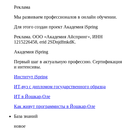
Реклама
Мы развиваем профессионалов в онлайн обучении.
Для этого создан проект Академия iSpring
Реклама. ООО «Академия Айспринг», ИНН
1215226458, erid 2SDnjdfmkdK.
Академия iSpring
Первый шаг в актуальную профессию. Сертификация
и интенсивы.
Институт iSpring
ИТ-вуз с дипломом государственного образца
ИТ в Йошкар-Оле
Как живут программисты в Йошкар‑Оле
База знаний
новое