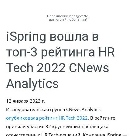
Российский продукт №1
для онлайн-обучения
iSpring вошла в
Инструменты
топ-3 рейтинга HR
Решения
Tech 2022 CNews
Тарифы
Analytics
Компания
12 января 2023 г.
База знаний
Исследовательская группа CNews Analytics
опубликовала рейтинг HR Tech 2022
. В рейтинге
Задать вопрос
приняли участие 32 крупнейших поставщика
Мой Аккаунт
отечественных HR Tech-решений. Компания iSpring —