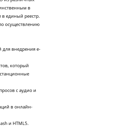
единственным в
 в единый реестр.
 по осуществлению
й для внедрения e-
стов, который
истанционные
просов с аудио и
таций в онлайн-
lash и HTML5.