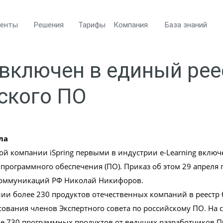
менты
Решения
Тарифы
Компания
База знаний
g включен в единый рее
ского ПО
ла
ой компании iSpring первыми в индустрии e-Learning вклю
 программного обеспечения (ПО). Приказ об этом 29 апреля
коммуникаций РФ Николай Никифоров.
ии более 230 продуктов отечественных компаний в реестр 
сования членов Экспертного совета по российскому ПО. На
же 730 программных продуктов от ведущих разработчиков 