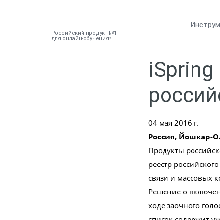
Инстру
Российский продукт №1
для онлайн-обучения
iSprin
россий
04 мая 2016 г.
Россия, Йошкар-О
Продукты российск
реестр российского
связи и массовых 
Решение о включен
ходе заочного голо
список содержит у