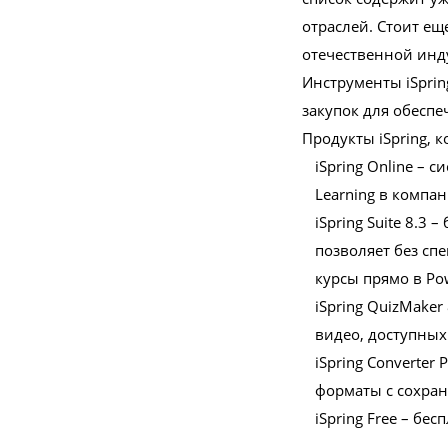
отраслей. Стоит ещ
отечественной инд
Инструменты iSpri
закупок для обесп
Продукты iSpring, 
iSpring Online –
Learning в компа
iSpring Suite 8.3
позволяет без с
курсы прямо в Pow
iSpring QuizMaker
видео, доступных
iSpring Converte
форматы с сохран
iSpring Free – бе