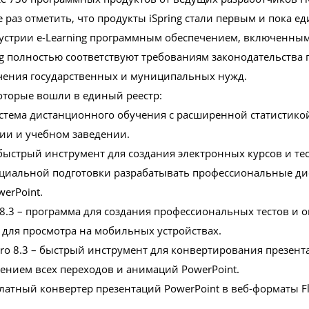
е раз отметить, что продукты iSpring стали первым и пока 
устрии e-Learning программным обеспечением, включенным
ng полностью соответствуют требованиям законодательства
ечения государственных и муниципальных нужд.
которые вошли в единый реестр:
 система дистанционного обучения с расширенной статистико
нии и учебном заведении.
 – быстрый инструмент для создания электронных курсов и те
пециальной подготовки разрабатывать профессиональные д
erPoint.
 8.3 – программа для создания профессиональных тестов и о
 для просмотра на мобильных устройствах.
r Pro 8.3 – быстрый инструмент для конвертирования презен
ением всех переходов и анимаций PowerPoint.
сплатный конвертер презентаций PowerPoint в веб-форматы F