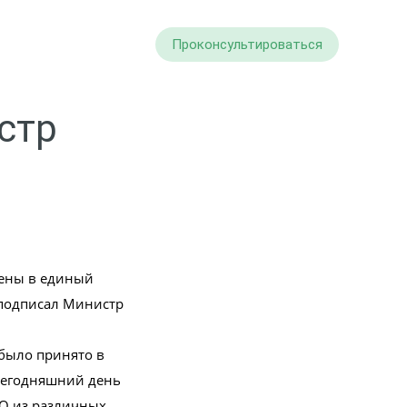
Проконсультироваться
стр
чены в единый
 подписал Министр
было принято в
 сегодняшний день
ПО из различных