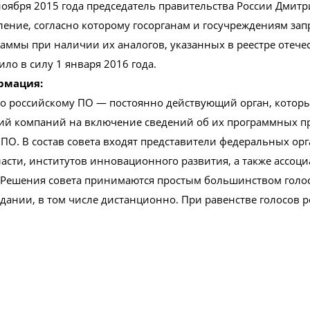
ноября 2015 года председатель правительства России Дмит
ение, согласно которому госорганам и госучреждениям зап
аммы при наличии их аналогов, указанных в реестре отече
ло в силу 1 января 2016 года.
рмация:
по российскому ПО — постоянно действующий орган, котор
ний компаний на включение сведений об их программных п
 ПО. В состав совета входят представители федеральных ор
асти, институтов инновационного развития, а также ассоц
 Решения совета принимаются простым большинством голос
едании, в том числе дистанционно. При равенстве голосов
.