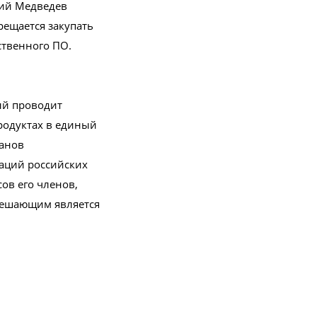
рий Медведев
рещается закупать
ственного ПО.
ый проводит
родуктах в единый
ганов
иаций российских
ов его членов,
 решающим является