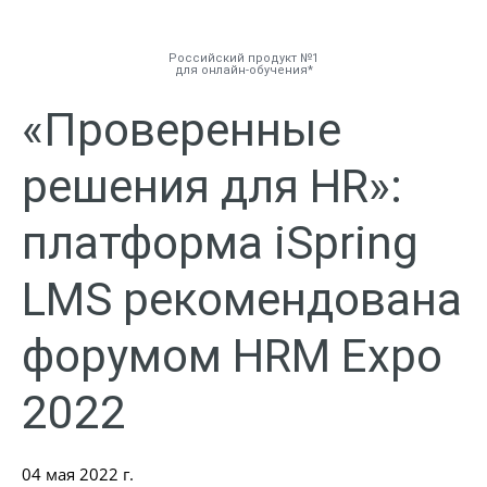
Российский продукт №1
для онлайн-обучения
«Проверенные
Инструменты
решения для HR»:
Решения
платформа iSpring
Тарифы
LMS рекомендована
Компания
форумом HRM Expo
База знаний
2022
Задать вопрос
04 мая 2022 г.
Мой Аккаунт