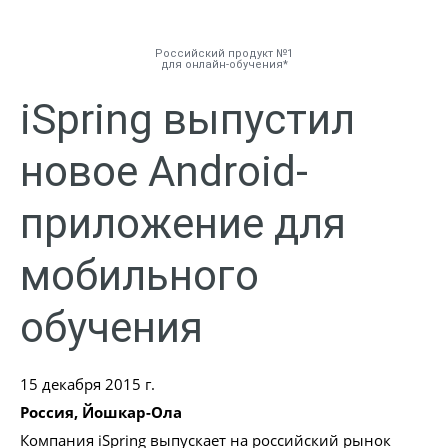
Российский продукт №1
для онлайн-обучения
iSpring выпустил
Инструменты
новое Android-
Решения
приложение для
Тарифы
мобильного
Компания
обучения
База знаний
15 декабря 2015 г.
Задать вопрос
Россия, Йошкар-Ола
Компания iSpring выпускает на российский рынок
Мой Аккаунт