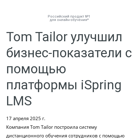
Российский продукт №1
для онлайн-обучения
Tom Tailor улучшил
Инструменты
бизнес-показатели с
Решения
помощью
Тарифы
платформы iSpring
Компания
LMS
База знаний
17 апреля 2025 г.
Задать вопрос
Компания Tom Tailor построила систему
дистанционного обучения сотрудников с помощью
Мой Аккаунт