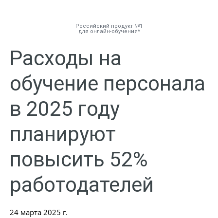
Российский продукт №1
для онлайн-обучения
Расходы на
Инструменты
обучение персонала
Решения
в 2025 году
Тарифы
планируют
Компания
повысить 52%
База знаний
работодателей
Задать вопрос
24 марта 2025 г.
Мой Аккаунт