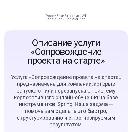
Российский продукт №1
для онлайн-обучения
Инструменты
Описание услуги
«Сопровождение
Решения
проекта на старте»
Тарифы
Услуга «Сопровождение проекта на старте»
Компания
предназначена для компаний, которые
запускают или перезапускают систему
корпоративного онлайн‑обучения на базе
База знаний
инструментов iSpring. Наша задача —
помочь вам сделать это быстро,
Задать вопрос
структурированно и с прогнозируемым
результатом.
Мой Аккаунт