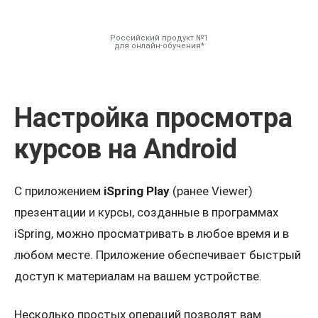
Российский продукт №1
для онлайн-обучения
Инструменты
Настройка просмотра
Решения
курсов на Android
Тарифы
С приложением
iSpring Play
(ранее Viewer)
Компания
презентации и курсы, созданные в программах
iSpring, можно просматривать в любое время и в
База знаний
любом месте. Приложение обеспечивает быстрый
доступ к материалам на вашем устройстве.
Задать вопрос
Несколько простых операций позволят вам
Мой Аккаунт