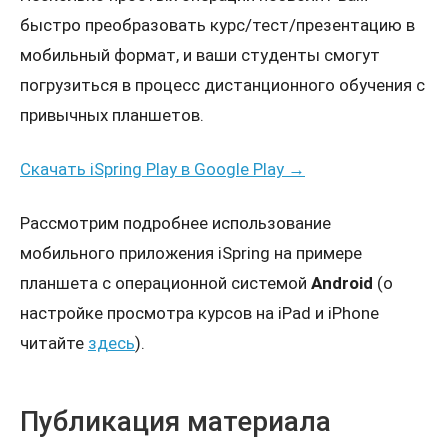
быстро преобразовать курс/тест/презентацию в
мобильный формат, и ваши студенты смогут
погрузиться в процесс дистанционного обучения с
Проконсультироваться
привычных планшетов.
Скачать iSpring Play в Google Play →
Рассмотрим подробнее использование
мобильного приложения iSpring на примере
планшета с операционной системой
Android
(о
настройке просмотра курсов на iPad и iPhone
читайте
здесь
).
Публикация материала