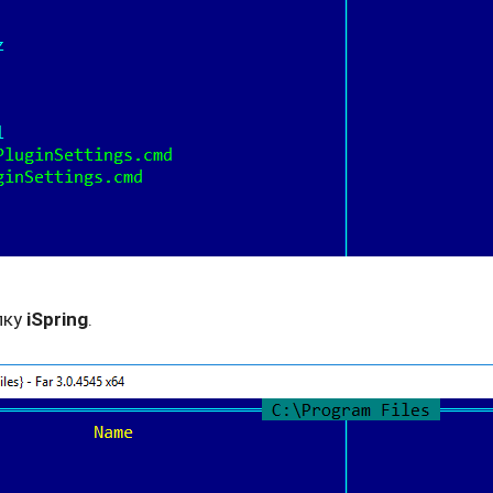
пку
iSpring
.