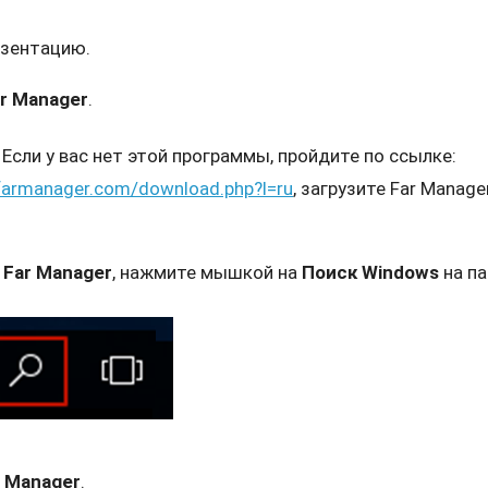
езентацию.
r Manager
.
Если у вас нет этой программы, пройдите по ссылке:
farmanager.com/download.php?l=ru
, загрузите Far Manage
и
Far Manager
, нажмите мышкой на
Поиск Windows
на па
r Manager
.