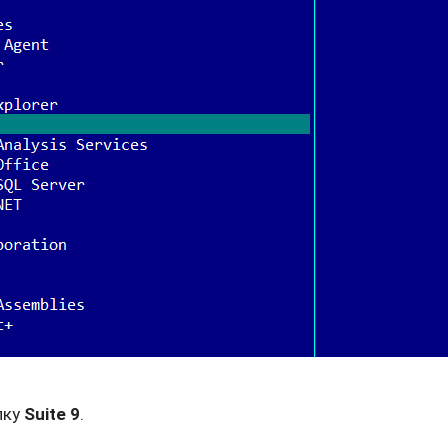
пку
Suite 9
.