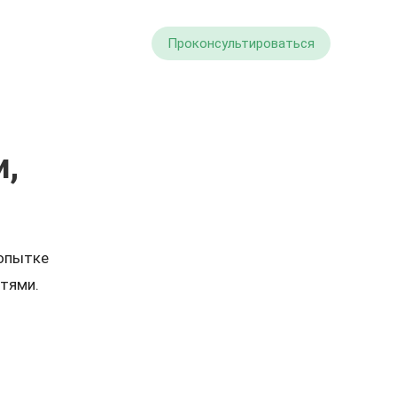
Проконсультироваться
и,
попытке
стями.