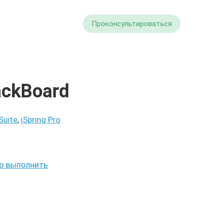
Проконсультироваться
ackBoard
Suite
,
iSpring Pro
мо выполнить