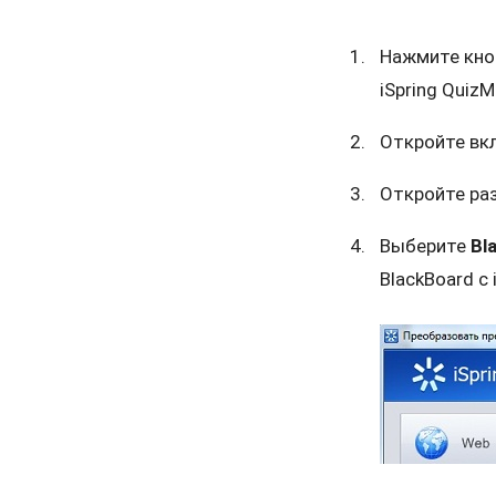
Нажмите кн
iSpring QuizM
Откройте вк
Откройте ра
Выберите
Bl
BlackBoard с 