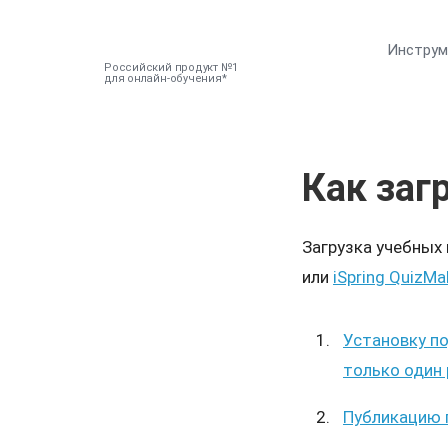
Инстру
Российский продукт №1
для онлайн-обучения
Как заг
Загрузка учебных
или
iSpring QuizMa
Установку по
только один 
Публикацию п