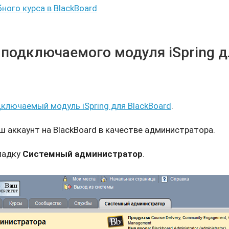
бного курса в BlackBoard
 подключаемого модуля iSpring д
ключаемый модуль iSpring для BlackBoard
.
ш аккаунт на BlackBoard в качестве администратора.
ладку
Системный администратор
.