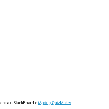
еста в BlackBoard с
iSpring QuizMaker
: