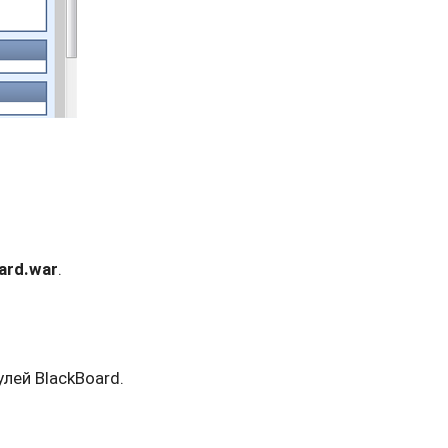
ard.war
.
лей BlackBoard.