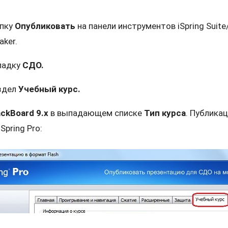
опку
Опубликовать
на панели инструментов iSpring Suite/
aker.
ладку
СДО.
здел
Учебный курс.
ackBoard 9.x
в выпадающем списке
Тип курса
. Публикац
iSpring Pro: