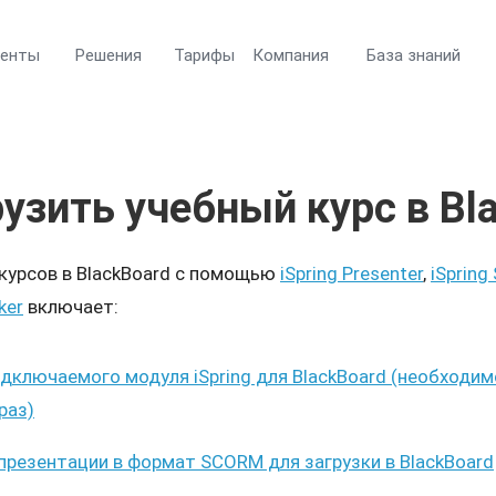
менты
Решения
Тарифы
Компания
База знаний
рузить учебный курс в Bl
 курсов в BlackBoard с помощью
iSpring Presenter
,
iSpring 
ker
включает:
дключаемого модуля iSpring для BlackBoard (необходи
раз)
резентации в формат SCORM для загрузки в BlackBoard